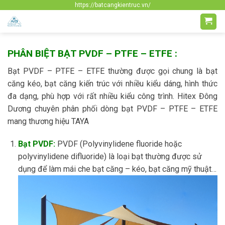
Skip
https://batcangkientruc.vn/
to
content
PHÂN BIỆT BẠT PVDF – PTFE – ETFE :
Bạt PVDF – PTFE – ETFE thường được gọi chung là bạt
căng kéo, bạt căng kiến trúc với nhiều kiểu dáng, hình thức
đa dạng, phù hợp với rất nhiều kiểu công trình. Hitex Đông
Dương chuyên phân phối dòng bạt PVDF – PTFE – ETFE
mang thương hiệu TAYA
Bạt PVDF:
PVDF (Polyvinylidene fluoride hoặc
polyvinylidene difluoride) là loại bạt thường được sử
dụng để làm mái che bạt căng – kéo, bạt căng mỹ thuật…