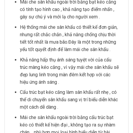
Mái che sân khấu ngoài trời bằng bạt kéo căng
có tính tạo hình cao , khả năng tạo điểm nhấn ,
gây sự chú ý và mới lạ cho người xem .
Hệ thống mái che sân khấu có thiết kế đơn giản,
nhưng rất chắc chắn , khả năng chống chịu thời
tiết tốt nhất là mưa bão.Đây là một trong những
yếu tốt quyết định để làm mái che sân khấu .
Khả năng hấp thụ ánh sáng tuyệt vời của cấu
trúc màng kéo căng , vì vậy mái che sân khấu sẽ
đẹp lung linh trong màn đêm kết hợp với các
hiệu ứng ánh sáng .
Cấu trúc bạt kéo căng làm sân khấu rất nhẹ , có
thể di chuyển sân khấu sang vị trí biểu diễn khác
một cách dễ dàng .
Mái che sân khấu ngoài trời bằng cấu trúc bạt
kéo có thiết kế hiện đại , không tạo ra sự nhàm
chán , phù hợp mọi loại hình biểu diễn từ hài