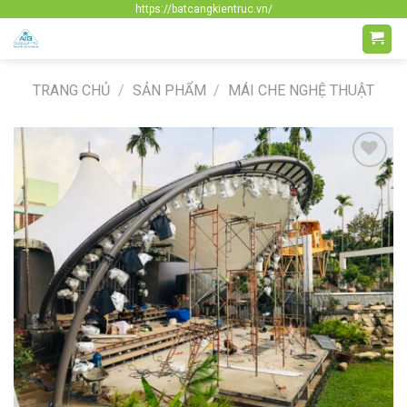
Skip
https://batcangkientruc.vn/
to
content
TRANG CHỦ
/
SẢN PHẨM
/
MÁI CHE NGHỆ THUẬT
Add to
Wishlist