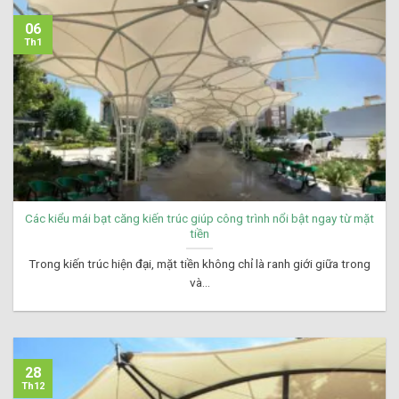
06
Th1
Các kiểu mái bạt căng kiến trúc giúp công trình nổi bật ngay từ mặt
tiền
Trong kiến trúc hiện đại, mặt tiền không chỉ là ranh giới giữa trong
và...
28
Th12