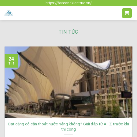
Skip
https://batcangkientruc.vn/
to
content
TIN TỨC
24
Th1
Bạt căng có cần thoát nước riêng không? Giải đáp từ A–Z trước khi
thi công