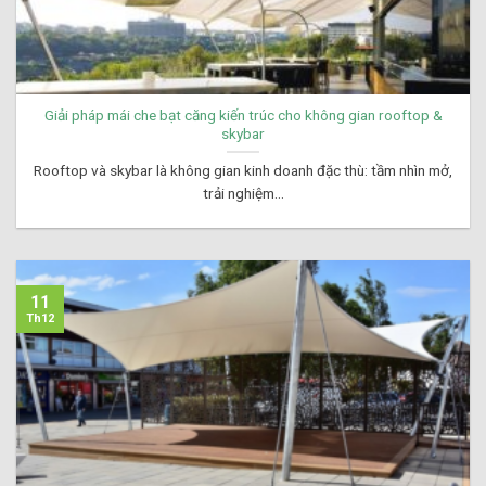
Giải pháp mái che bạt căng kiến trúc cho không gian rooftop &
skybar
Rooftop và skybar là không gian kinh doanh đặc thù: tầm nhìn mở,
trải nghiệm...
11
Th12