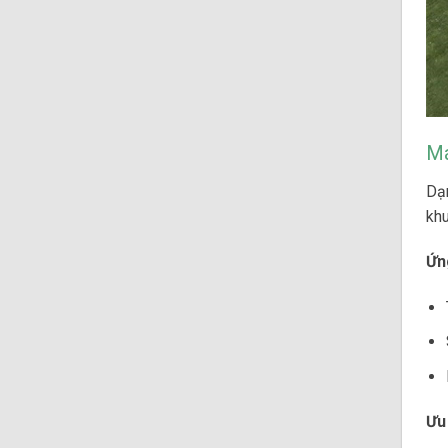
Má
Dạn
khu
Ứn
Ưu