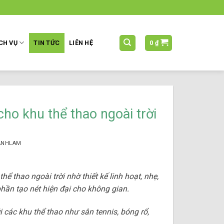
CH VỤ
TIN TỨC
LIÊN HỆ
0
₫
ho khu thể thao ngoài trời
ANHLAM
ể thao ngoài trời nhờ thiết kế linh hoạt, nhẹ,
ần tạo nét hiện đại cho không gian.
i các khu thể thao như sân tennis, bóng rổ,