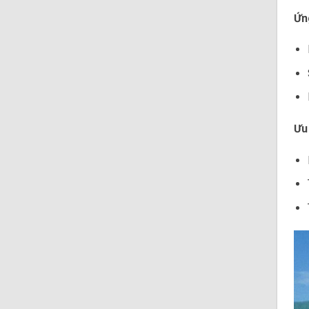
Ứn
Ưu