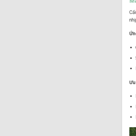
Má
Cấu
nhị
Ứn
Ưu