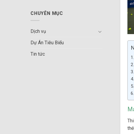
CHUYÊN MỤC
Dịch vụ
Dự Án Tiêu Biểu
N
Tin tức
Má
Thi
thé