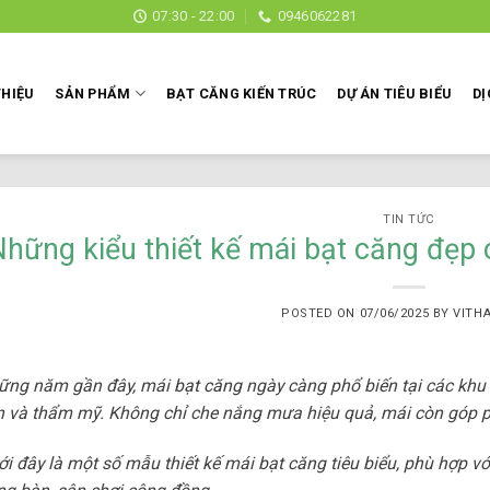
07:30 - 22:00
0946062281
THIỆU
SẢN PHẨM
BẠT CĂNG KIẾN TRÚC
DỰ ÁN TIÊU BIỂU
DỊ
TIN TỨC
hững kiểu thiết kế mái bạt căng đẹp c
POSTED ON
07/06/2025
BY
VITH
ững năm gần đây, mái
bạt căng
ngày càng phổ biến tại các khu th
n và thẩm mỹ. Không chỉ che nắng mưa hiệu quả, mái còn góp ph
i đây là một số mẫu thiết kế mái bạt căng tiêu biểu, phù hợp vớ