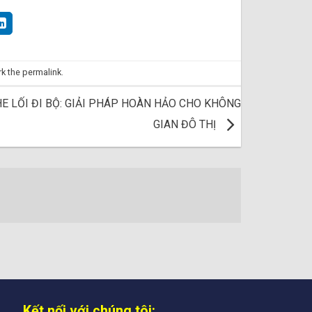
rk the
permalink
.
E LỐI ĐI BỘ: GIẢI PHÁP HOÀN HẢO CHO KHÔNG
GIAN ĐÔ THỊ
Kết nối với chúng tôi: