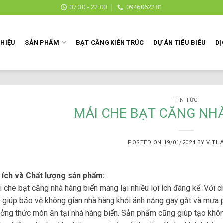
07:30 - 22:00
0946062281
THIỆU
SẢN PHẨM
BẠT CĂNG KIẾN TRÚC
DỰ ÁN TIÊU BIỂU
DỊ
TIN TỨC
MÁI CHE BẠT CĂNG NH
POSTED ON
19/01/2024
BY
VITH
i ích và Chất lượng sản phẩm:
i che
bạt căng
nhà hàng biển mang lại nhiều lợi ích đáng kể. Với 
 giúp bảo vệ không gian nhà hàng khỏi ánh nắng gay gắt và mưa p
ởng thức món ăn tại nhà hàng biển. Sản phẩm cũng giúp tạo khôn