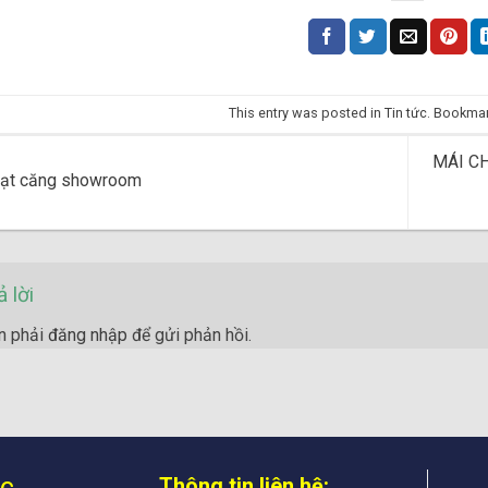
This entry was posted in
Tin tức
. Bookma
MÁI CH
ạt căng showroom
ả lời
n phải
đăng nhập
để gửi phản hồi.
úc
Thông tin liên hệ: