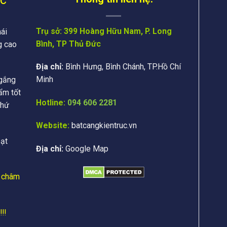
Trụ sở: 399 Hoàng Hữu Nam, P. Long
ái
Bình, TP Thủ Đức
g cao
Địa chỉ:
Bình Hưng, Bình Chánh, TP.Hồ Chí
Minh
 gắng
ẩm tốt
Hotline:
094 606 2281
thứ
Website:
batcangkientruc.vn
oạt
Địa chỉ:
Google Map
g châm
!!