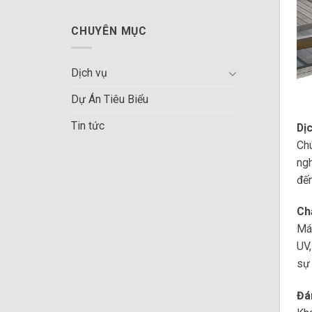
CHUYÊN MỤC
Dịch vụ
Dự Án Tiêu Biểu
Tin tức
Dị
Chú
ngh
đến
Ch
Mái
UV,
sự 
Đá