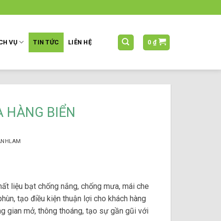
CH VỤ
TIN TỨC
LIÊN HỆ
0
₫
À HÀNG BIỂN
ANHLAM
chất liệu bạt chống nắng, chống mưa, mái che
hùn, tạo điều kiện thuận lợi cho khách hàng
g gian mở, thông thoáng, tạo sự gần gũi với