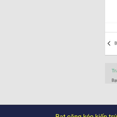
B
Tr
Bạ
Bạt căng kéo kiến tr