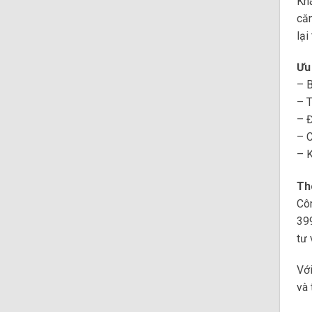
Khá
căn
lại
Ưu
– 
– 
– Đ
– C
– K
Thô
Côn
399
tư 
Với
và 