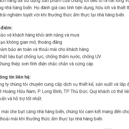
ch hàng đã sử dụng sản phẩm của chúng tôi đều tỏ ra hài lòng vớ
g nhà hàng biển. Họ đánh giá cao tính tiện dụng, hữu ích và thiế
 trải nghiệm tuyệt vời khi thưởng thức ẩm thực tại nhà hàng biển.
 điểm:
Bảo vệ khách hàng khỏi ánh nắng và mưa
Tạo không gian mở, thoáng đãng
ảm bảo an toàn và thoải mái cho khách hàng
hất liệu bạt chống lực, chống thấm nước, chống UV
hung thép sơn tĩnh điện chắc chắn và cứng cáp
ng tin liên hệ:
g ty chúng tôi chuyên cung cấp dịch vụ thiết kế, sản xuất và lắp 
 Hoàng Hữu Nam, P. Long Bình, TP Thủ Đức. Quý khách có thể li
vấn và hỗ trợ tốt nhất.
 mái che bạt căng nhà hàng biển, chúng tôi cam kết mang đến ch
thoải mái khi thưởng thức ẩm thực tại nhà hàng biển.